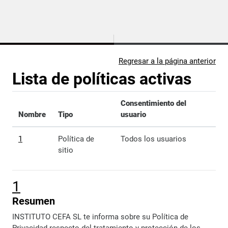
Salta al contenido principal
Regresar a la página anterior
Lista de políticas activas
Consentimiento del
Nombre
Tipo
usuario
1
Política de
Todos los usuarios
sitio
1
Resumen
INSTITUTO CEFA SL te informa sobre su Política de
Privacidad respecto del tratamiento y protección de los